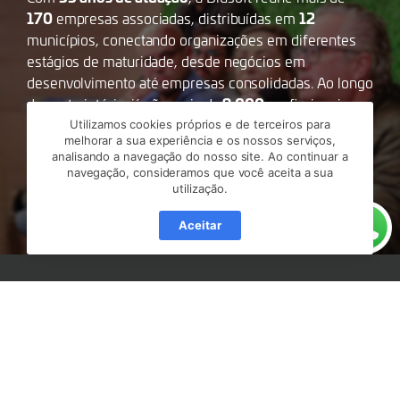
170
12
empresas associadas, distribuídas em
municípios, conectando organizações em diferentes
estágios de maturidade, desde negócios em
desenvolvimento até empresas consolidadas. Ao longo
9.000
dessa trajetória, já são mais de
profissionais
Entra21
formados por meio dos programas
e
Utilizamos cookies próprios e de terceiros para
melhorar a sua experiência e os nossos serviços,
+Devs2Blu
, além da realização de projetos que
analisando a navegação do nosso site. Ao continuar a
impulsionam a inovação, a educação e o
navegação, consideramos que você aceita a sua
desenvolvimento regional.
utilização.
Aceitar