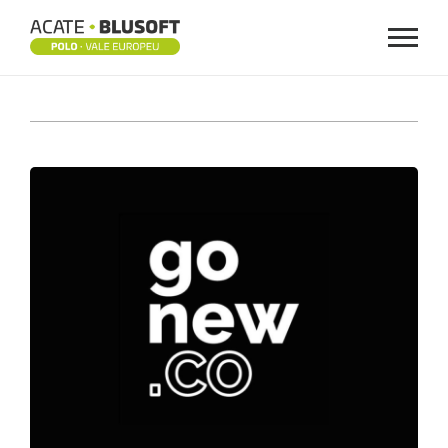
Menu
GONEW.CO