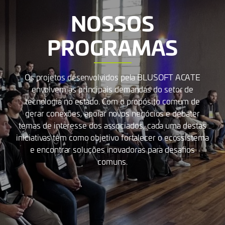
NOSSOS
PROGRAMAS
Os projetos desenvolvidos pela BLUSOFT ACATE
envolvem as principais demandas do setor de
tecnologia no estado. Com o propósito comum de
gerar conexões, apoiar novos negócios e debater
temas de interesse dos associados, cada uma destas
iniciativas têm como objetivo fortalecer o ecossistema
e encontrar soluções inovadoras para desafios
comuns.