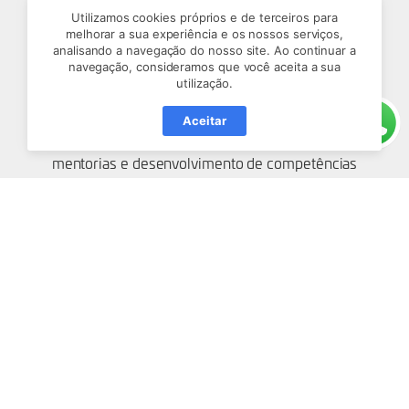
Utilizamos cookies próprios e de terceiros para
melhorar a sua experiência e os nossos serviços,
O DevMaster é um programa piloto de formação
analisando a navegação do nosso site. Ao continuar a
navegação, consideramos que você aceita a sua
avançada voltado para profissionais de tecnologia que
utilização.
já atuam no mercado e desejam evoluir para funções
de maior responsabilidade técnica. A iniciativa oferece
Aceitar
uma experiência prática, com desafios aplicados,
mentorias e desenvolvimento de competências
técnicas e comportamentais, preparando os
participantes para atuar em projetos mais complexos e
assumir posições de maior impacto no mercado de
tecnologia.