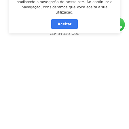
analisando a navegação do nosso site. Ao continuar a
navegação, consideramos que você aceita a sua
utilização.
Rua São Paulo, nº 3366,
Aceitar
Sala 408, Itoupava Seca, Blumenau/SC
CEP 89030-000
(47) 99721-0026 (WhatsApp)
atendimento@blusoft.org.br
Facebook
YouTube
LinkedIn
Instagram