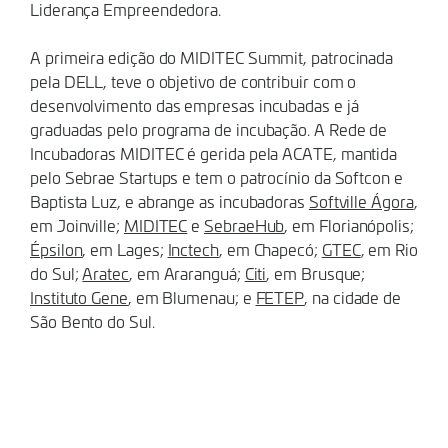
Liderança Empreendedora.
A primeira edição do MIDITEC Summit, patrocinada
pela DELL, teve o objetivo de contribuir com o
desenvolvimento das empresas incubadas e já
graduadas pelo programa de incubação. A Rede de
Incubadoras MIDITEC é gerida pela ACATE, mantida
pelo Sebrae Startups e tem o patrocínio da Softcon e
Baptista Luz, e abrange as incubadoras
Softville Ágora
,
em Joinville;
MIDITEC
e
SebraeHub
, em Florianópolis;
Épsilon
, em Lages;
Inctech
, em Chapecó;
GTEC
, em Rio
do Sul;
Aratec
, em Araranguá;
Citi
, em Brusque;
Instituto Gene
, em Blumenau; e
FETEP
, na cidade de
São Bento do Sul.