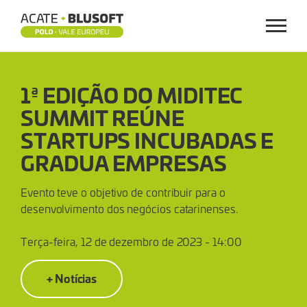
Menu
1ª
1ª EDIÇÃO DO MIDITEC
EDIÇÃO
SUMMIT REÚNE
DO
STARTUPS INCUBADAS E
MIDITEC
GRADUA EMPRESAS
SUMMIT
Evento teve o objetivo de contribuir para o
desenvolvimento dos negócios catarinenses.
REÚNE
Terça-feira, 12 de dezembro de 2023 - 14:00
STARTUPS
+ Notícias
INCUBADAS