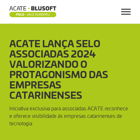
Menu
ACATE
ACATE LANÇA SELO
LANÇA
ASSOCIADAS 2024
SELO
VALORIZANDO O
ASSOCIADAS
PROTAGONISMO DAS
EMPRESAS
2024
CATARINENSES
VALORIZANDO
Iniciativa exclusiva para associadas ACATE reconhece
O
e oferece visibilidade às empresas catarinenses de
tecnologia
PROTAGONISMO