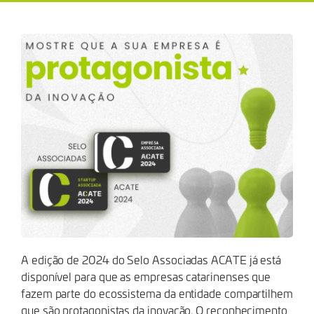
DAS
EMPRESAS
CATARINENSES
A edição de 2024 do Selo Associadas ACATE já está
disponível para que as empresas catarinenses que
fazem parte do ecossistema da entidade compartilhem
que são protagonistas da inovação. O reconhecimento