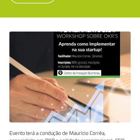
OKRS
Evento terá a condução de Maurício Corrêa,