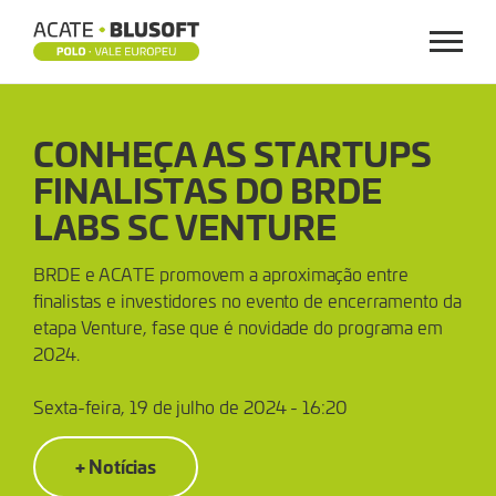
Menu
CONHEÇA
CONHEÇA AS STARTUPS
AS
FINALISTAS DO BRDE
STARTUPS
LABS SC VENTURE
FINALISTAS
BRDE e ACATE promovem a aproximação entre
finalistas e investidores no evento de encerramento da
DO
etapa Venture, fase que é novidade do programa em
2024.
BRDE
Sexta-feira, 19 de julho de 2024 - 16:20
LABS
SC
+ Notícias