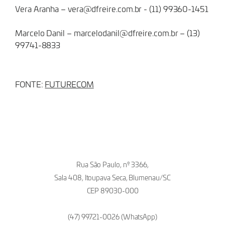
Vera Aranha –
vera@dfreire.com.br
- (11) 99360-1451
Marcelo Danil –
marcelodanil@dfreire.com.br
– (13)
99741-8833
FONTE:
FUTURECOM
Rua São Paulo, nº 3366,
Sala 408, Itoupava Seca, Blumenau/SC
CEP 89030-000
(47) 99721-0026 (WhatsApp)