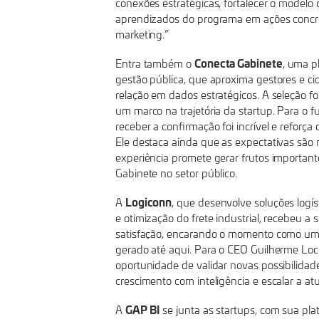
conexões estratégicas, fortalecer o modelo
aprendizados do programa em ações concre
marketing.”
Conecta Gabinete
Entra também o
, uma p
gestão pública, que aproxima gestores e c
relação em dados estratégicos. A seleção f
um marco na trajetória da startup. Para o 
receber a confirmação foi incrível e reforça
Ele destaca ainda que as expectativas são 
experiência promete gerar frutos important
Gabinete no setor público.
Logiconn
A
, que desenvolve soluções logí
e otimização do frete industrial, recebeu a
satisfação, encarando o momento como um
gerado até aqui. Para o CEO Guilherme Lo
oportunidade de validar novas possibilidad
crescimento com inteligência e escalar a atu
GAP BI
A
se junta as startups, com sua pla