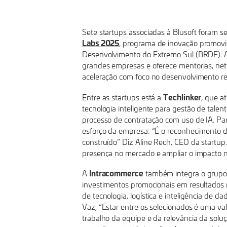
LABS
2025
Sete startups associadas à Blusoft foram s
Labs 2025
, programa de inovação promovi
Desenvolvimento do Extremo Sul (BRDE). A i
grandes empresas e oferece mentorias, ne
aceleração com foco no desenvolvimento re
Techlinker
Entre as startups está a
, que a
tecnologia inteligente para gestão de tale
processo de contratação com uso de IA. Para
esforço da empresa: “É o reconhecimento 
construído” Diz Aline Rech, CEO da startup.
presença no mercado e ampliar o impacto n
Intracommerce
A
também integra o grupo.
investimentos promocionais em resultados
de tecnologia, logística e inteligência de 
Vaz, “Estar entre os selecionados é uma va
trabalho da equipe e da relevância da soluç