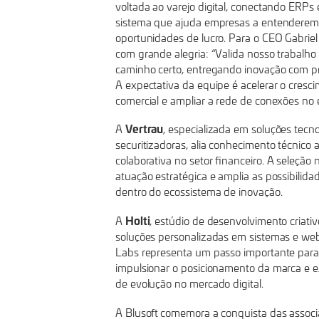
voltada ao varejo digital, conectando ERP
sistema que ajuda empresas a entenderem
oportunidades de lucro. Para o CEO Gabriel 
com grande alegria: “Valida nosso trabalho
caminho certo, entregando inovação com prop
A expectativa da equipe é acelerar o crescim
comercial e ampliar a rede de conexões no 
Vertrau
A
, especializada em soluções tecn
securitizadoras, alia conhecimento técnic
colaborativa no setor financeiro. A seleçã
atuação estratégica e amplia as possibilid
dentro do ecossistema de inovação.
Holti
A
, estúdio de desenvolvimento criat
soluções personalizadas em sistemas e we
Labs representa um passo importante para 
impulsionar o posicionamento da marca e e
de evolução no mercado digital.
A Blusoft
comemora a conquista das associa