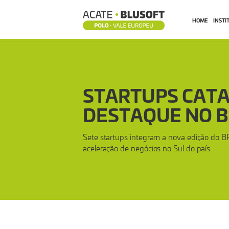
HOME
INSTI
STARTUPS
CATARINENSES
STARTUPS CAT
GANHAM
DESTAQUE NO B
DESTAQUE
Sete startups integram a nova edição do B
aceleração de negócios no Sul do país.
NO
BRDE