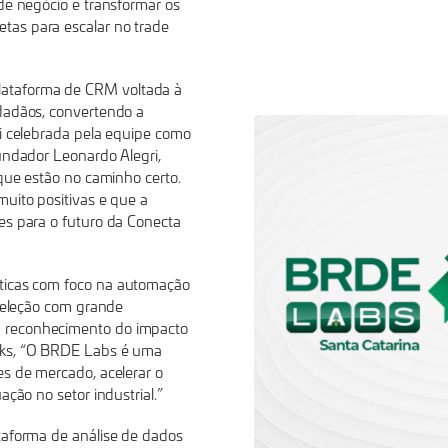
 de negócio e transformar os
tas para escalar no trade
lataforma de CRM voltada à
idadãos, convertendo a
oi celebrada pela equipe como
fundador Leonardo Alegri,
 que estão no caminho certo.
muito positivas e que a
es para o futuro da Conecta
sticas com foco na automação
 seleção com grande
 reconhecimento do impacto
cks, “O BRDE Labs é uma
es de mercado, acelerar o
ação no setor industrial.”
taforma de análise de dados