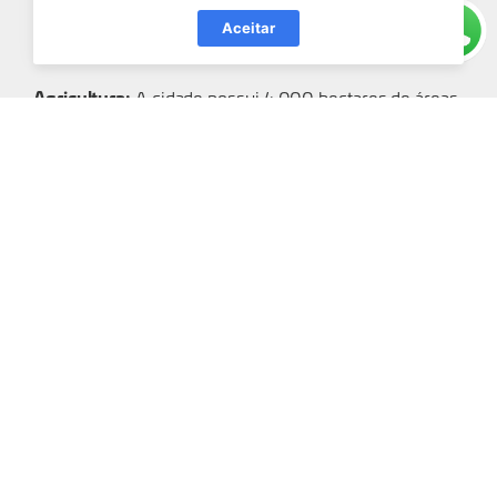
PIB:
Aceitar
R$ 312 milhões (2019)
Agricultura:
A cidade possui 4.000 hectares de áreas
agrícolas, com destaque para a produção de hortaliças
e grãos.
RODEIO
Destaque:
Agricultura e Pecuária.
PIB:
R$ 115 milhões (2019)
Pecuária:
Rodeio tem forte presença na pecuária, com
1.200 propriedades rurais e produção de leite.