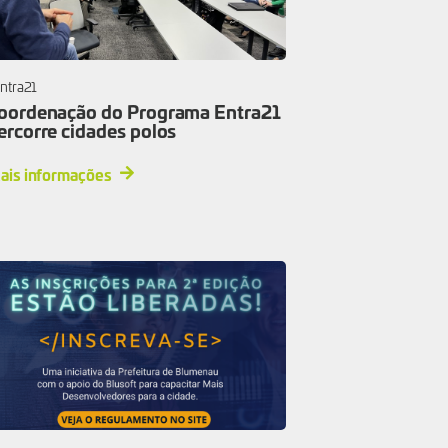
ntra21
oordenação do Programa Entra21
ercorre cidades polos
ais informações