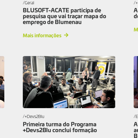
Geral
+
BLUSOFT-ACATE participa de
A
pesquisa que vai traçar mapa do
d
emprego de Blumenau
M
Mais informações
+Devs2Blu
E
Primeira turma do Programa
A
+Devs2Blu conclui formação
a
B