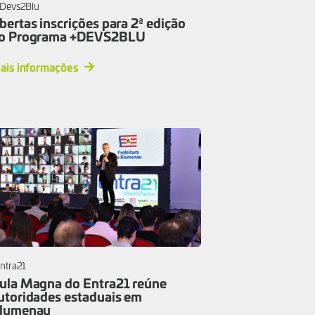
Devs2Blu
bertas inscrições para 2ª edição
o Programa +DEVS2BLU
ais informações
ntra21
ula Magna do Entra21 reúne
utoridades estaduais em
lumenau