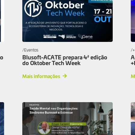
Eventos
+
do
Blusoft-ACATE prepara 4ª edição
A
do Oktober Tech Week
+
Mais informações
M