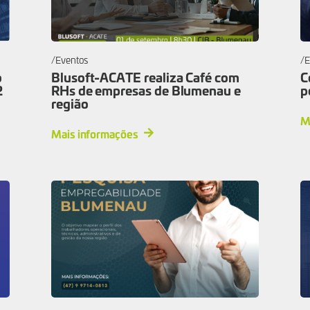
Eventos
E
o
Blusoft-ACATE realiza Café com
C
2
RHs de empresas de Blumenau e
p
região
M
Mais informações