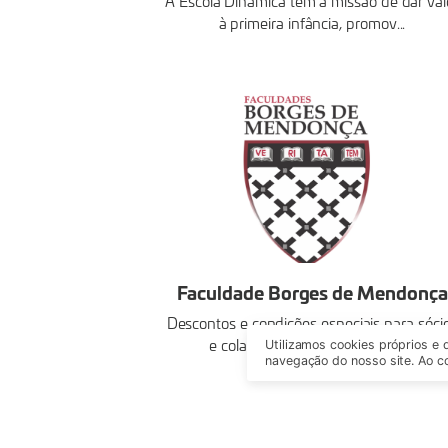
A Escola Dinâmica tem a missão de dar val
à primeira infância, promov...
Faculdade Borges de Mendonça
Descontos e condições especiais para sóci
e colaboradores de empresas ...
Utilizamos cookies próprios e 
navegação do nosso site. Ao co